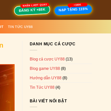
NẠP TẶNG 115%
ĐĂNG KÝ +88K
OT
TIN TỨC UY88
n
DANH MỤC CÁ CƯỢC
Blog cá cược UY88
(13)
Blog game UY88
(8)
Hướng dẫn UY88
(8)
Tin Tức UY88
(4)
BÀI VIẾT NỔI BẬT