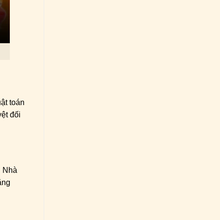
ật toán
ệt đối
. Nhà
ẳng