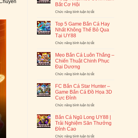
. Chuyên
UY88
Hội
Bắt Cơ Hội
–
Thắng
ở
Chức năng bình luận bị tắt
Từ
Cược
Tỷ
Tân
Khủng
Lệ
Thủ
Top 5 Game Bắn Cá Hay
Kèo
Thành
Nhất Không Thể Bỏ Qua
Nhà
Cao
Tại UY88
Cái
Thủ
ở
Chức năng bình luận bị tắt
UY88
Trong
Top
–
Tích
5
Cập
Tắc
Mẹo Bắn Cá Luôn Thắng –
Game
Nhật
Chiến Thuật Chinh Phục
Bắn
Kèo
Đại Dương
Cá
Sớm
ở
Chức năng bình luận bị tắt
Hay
Nắm
Mẹo
Nhất
Bắt
Bắn
Không
Cơ
FC Bắn Cá Star Hunter –
Cá
Thể
Hội
Game Bắn Cá Đồ Họa 3D
Luôn
Bỏ
Cực Đỉnh
Thắng
Qua
ở
Chức năng bình luận bị tắt
–
Tại
FC
Chiến
UY88
Bắn
Thuật
Bắn Cá Ngũ Long UY88 |
Cá
Chinh
Trải Nghiệm Săn Thưởng
Star
Phục
Đỉnh Cao
Hunter
Đại
ở
Chức năng bình luận bị tắt
–
Dương