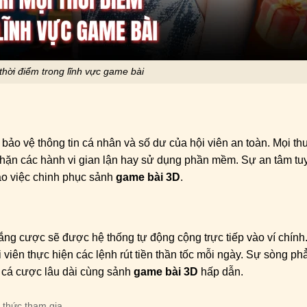
 thời điểm trong lĩnh vực game bài
ảo vệ thông tin cá nhân và số dư của hội viên an toàn. Mọi thu
chặn các hành vi gian lận hay sử dụng phần mềm. Sự an tâm tuy
ào việc chinh phục sảnh
game bài 3D
.
hắng cược sẽ được hệ thống tự động cộng trực tiếp vào ví chính
i viên thực hiện các lệnh rút tiền thần tốc mỗi ngày. Sự sòng ph
i cá cược lâu dài cùng sảnh
game bài 3D
hấp dẫn.
 thức tham gia