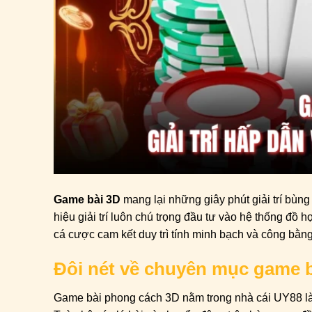
Game bài 3D
mang lại những giây phút giải trí bùng 
hiệu giải trí luôn chú trọng đầu tư vào hệ thống đồ
cá cược cam kết duy trì tính minh bạch và công bằng
Đôi nét về chuyên mục game b
Game bài phong cách 3D nằm trong nhà cái UY88 là 